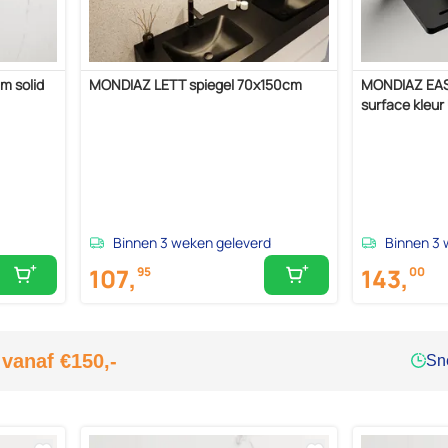
m solid
MONDIAZ LETT spiegel 70x150cm
MONDIAZ EASY
surface kleur
Binnen 3 weken geleverd
Binnen 3 
107,
143,
95
00
 vanaf €150,-
Sne