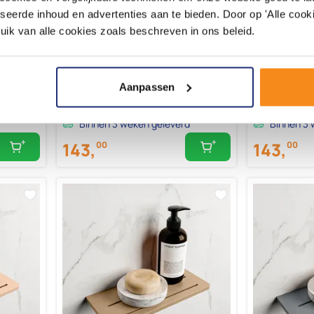
m solid
MONDIAZ EASY Planchet 31cm solid
MONDIAZ EASY
seerde inhoud en advertenties aan te bieden. Door op 'Alle cooki
surface kleur Ocher
surface kleu
uik van alle cookies zoals beschreven in ons beleid.
Aanpassen
Binnen 3 weken geleverd
Binnen 3 
143,
143,
00
00