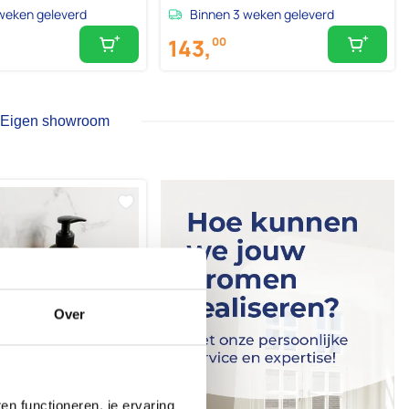
weken geleverd
Binnen 3 weken geleverd
143,
00
Eigen showroom
Over
n functioneren, je ervaring