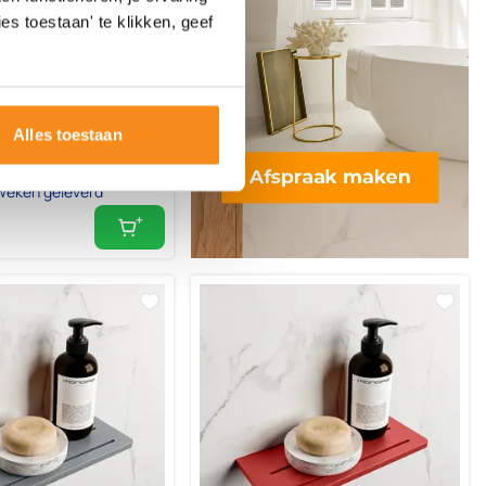
 Planchet 31cm solid
es toestaan' te klikken, geef
r Smag
Alles toestaan
weken geleverd