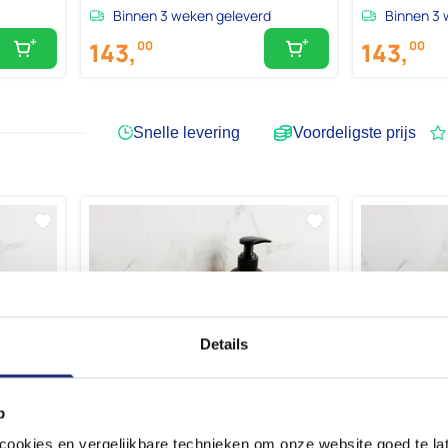
Binnen 3 weken geleverd
Binnen 3 
143,
143,
00
00
Snelle levering
Voordeligste prijs
Details
p
okies en vergelijkbare technieken om onze website goed te late