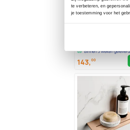
MONDIAZ EASY Planchet 31c
te verbeteren, en gepersonali
surface kleur Jeans
je toestemming voor het gebr
Binnen 3 weken geleverd
143,
00