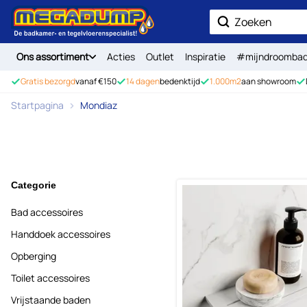
Ga naar de inhoud
Zoek
Ons assortiment
Acties
Outlet
Inspiratie
#mijndroomba
Gratis bezorgd
vanaf €150
14 dagen
bedenktijd
1.000m2
aan showroom
Startpagina
Mondiaz
Categorie
Bad accessoires
Handdoek accessoires
Opberging
Toilet accessoires
Vrijstaande baden