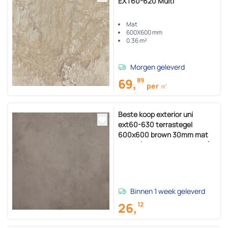
EXT60-620 Multi
Mat
600X600 mm
0.36 m²
Morgen geleverd
69,
89
per ㎡
Beste koop exterior uni
ext60-630 terrastegel
600x600 brown 30mm mat
ret.r11 (doosinhoud 0,36 m2)
Binnen 1 week geleverd
26,
12