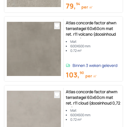
79,
94
per ㎡
Atlas concorde factor ahwn
terrastegel 60x60cm mat
ret. r11 volcano (doosinhoud
0,72 m2)
Mat
600X600 mm
0.72 m²
Binnen 3 weken geleverd
103,
90
per ㎡
Atlas concorde factor ahwm
terrastegel 60x60cm mat
ret. r11 cloud (doosinhoud 0,72
m2)
Mat
600X600 mm
0.72 m²