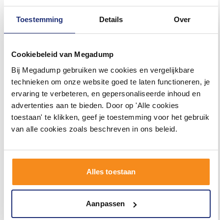
Toestemming
Details
Over
Morgen geleverd
89,
94
Cookiebeleid van Megadump
per ㎡
Bij Megadump gebruiken we cookies en vergelijkbare
technieken om onze website goed te laten functioneren, je
Terrastegel nexus pearl
ervaring te verbeteren, en gepersonaliseerde inhoud en
60x120 rett 20mm
(doosinhoud 0,72 m2 per
advertenties aan te bieden. Door op 'Alle cookies
doos)
0.72 m²
toestaan' te klikken, geef je toestemming voor het gebruik
van alle cookies zoals beschreven in ons beleid.
Morgen geleverd
89,
94
Alles toestaan
per ㎡
Terrastegel nexus antracite
Aanpassen
60x120 rett 20mm