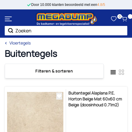
Ga naar de inhoud
Door 10.000 klanten beoordeeld met een
4.8/5
0
Zoek
Vloertegels
Buitentegels
Filteren & sorteren
Lijst
Foto-ta
Tonen als
Buitentegel Alaplana P.E.
Horton Beige Mat 60x60 cm
Beige (doosinhoud 0.71m2)