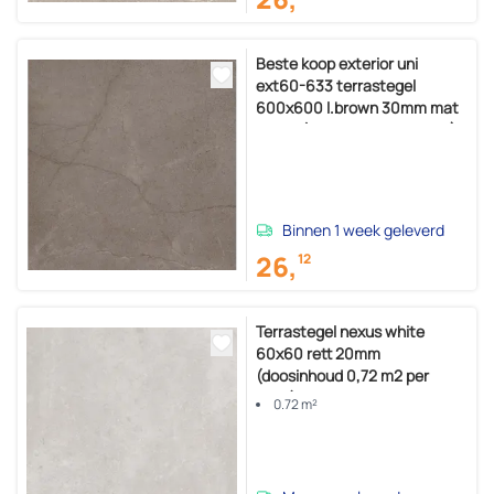
Beste koop exterior uni
ext60-633 terrastegel
600x600 l.brown 30mm mat
ret.r11 (doosinhoud 0,36 m2)
Binnen 1 week geleverd
26,
12
Terrastegel nexus white
60x60 rett 20mm
(doosinhoud 0,72 m2 per
doos)
0.72 m²