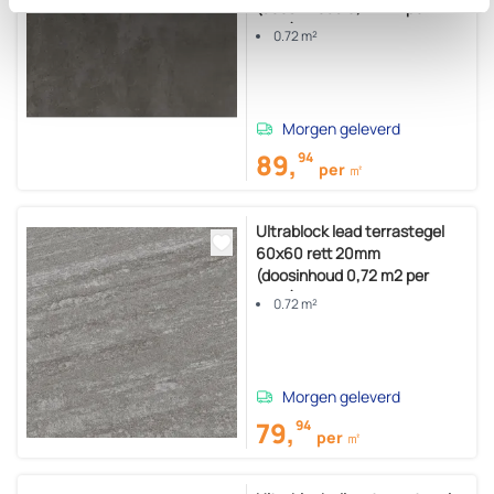
(doosinhoud 0,72 m2 per
doos)
0.72 m²
Morgen geleverd
89,
94
per ㎡
Ultrablock lead terrastegel
60x60 rett 20mm
(doosinhoud 0,72 m2 per
doos)
0.72 m²
Morgen geleverd
79,
94
per ㎡