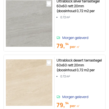
Ultrablock silver terrastegel
60x60 rett 20mm
(doosinhoud 0,72 m2 per
doos)
0.72 m²
Morgen geleverd
79,
94
per ㎡
Ultrablock desert terrastegel
60x60 rett 20mm
(doosinhoud 0,72 m2 per
doos)
0.72 m²
Morgen geleverd
79,
94
per ㎡