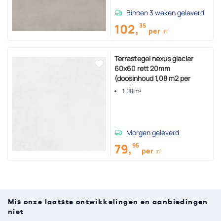
Binnen 3 weken geleverd
102,
35
per ㎡
Terrastegel nexus glaciar
60x60 rett 20mm
(doosinhoud 1,08 m2 per
doos)
1.08 m²
Morgen geleverd
79,
95
per ㎡
Mis onze laatste ontwikkelingen en aanbiedingen
niet