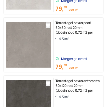
Morgen geleverd
79,
94
per ㎡
Terrastegel nexus pearl
60x60 rett 20mm
(doosinhoud 0,72 m2 per
doos)
0.72 m²
Morgen geleverd
79,
94
per ㎡
Terrastegel nexus anthracite
60x120 rett 20mm
(doosinhoud 0,72 m2 per
doos)
0.72 m²