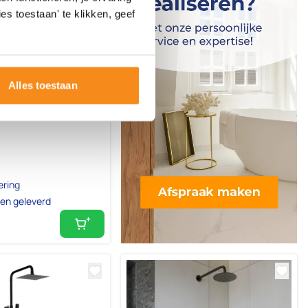
es toestaan' te klikken, geef
Alles toestaan
 2-wegs
ostaat rond chroom
ering
en geleverd