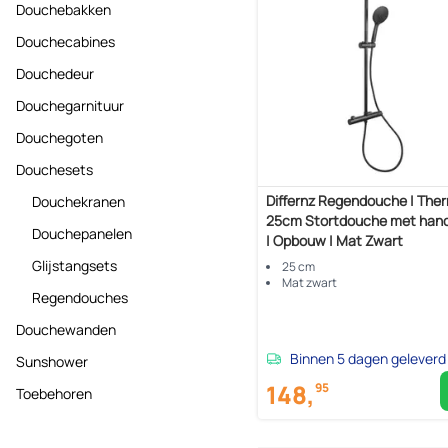
Douchebakken
Douchecabines
Douchedeur
Douchegarnituur
Douchegoten
Douchesets
Differnz Regendouche | Ther
Douchekranen
25cm Stortdouche met han
Douchepanelen
| Opbouw | Mat Zwart
Glijstangsets
25 cm
Mat zwart
Regendouches
Douchewanden
Binnen 5 dagen geleverd
Sunshower
148,
95
Toebehoren