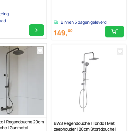
ering
raad
Binnen 5 dagen geleverd
149,
00
to | Regendouche 20cm
BWS Regendouche | Tondo | Met
che | Gunmetal
zeephouder | 20cm Stortdouche |