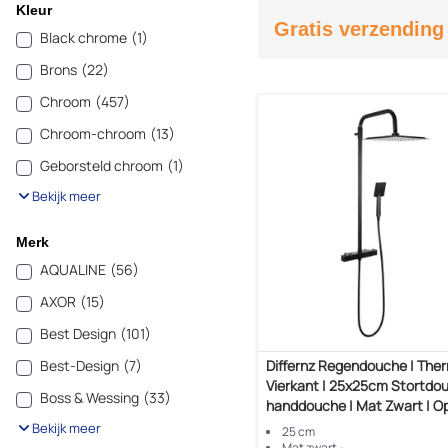
Kleur
Gratis verzending
Black chrome
(1)
Brons
(22)
Chroom
(457)
Chroom-chroom
(13)
Geborsteld chroom
(1)
Bekijk meer
Merk
AQUALINE
(56)
AXOR
(15)
Best Design
(101)
Differnz Regendouche | Ther
Best-Design
(7)
Vierkant | 25x25cm Stortdo
Boss & Wessing
(33)
handdouche | Mat Zwart | 
Bekijk meer
25 cm
Mat zwart -