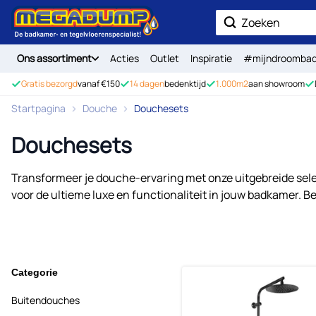
Ga naar de inhoud
Zoek
Ons assortiment
Acties
Outlet
Inspiratie
#mijndroomba
Gratis bezorgd
vanaf €150
14 dagen
bedenktijd
1.000m2
aan showroom
Startpagina
Douche
Douchesets
Douchesets
Transformeer je douche-ervaring met onze uitgebreide se
voor de ultieme luxe en functionaliteit in jouw badkamer
Categorie
Buitendouches