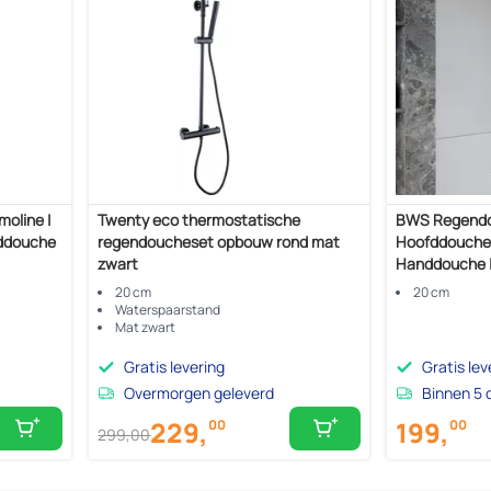
moline |
Twenty eco thermostatische
BWS Regendou
ddouche
regendoucheset opbouw rond mat
Hoofddouche
zwart
Handdouche |
20 cm
20 cm
Waterspaarstand
Mat zwart
Gratis levering
Gratis lev
Overmorgen geleverd
Binnen 5 
199,
229,
00
00
299,
00