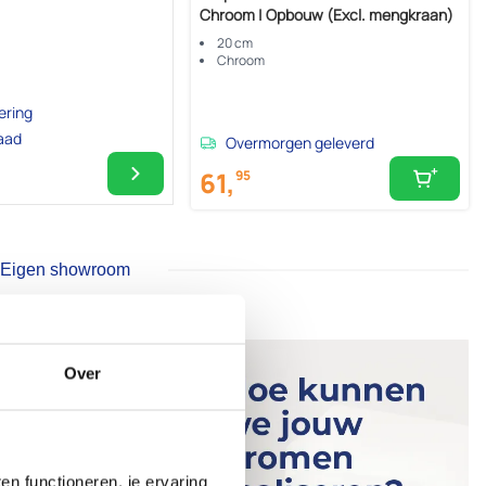
Chroom | Opbouw (Excl. mengkraan)
20 cm
Chroom
ering
raad
Overmorgen geleverd
61,
95
Eigen showroom
Over
n functioneren, je ervaring