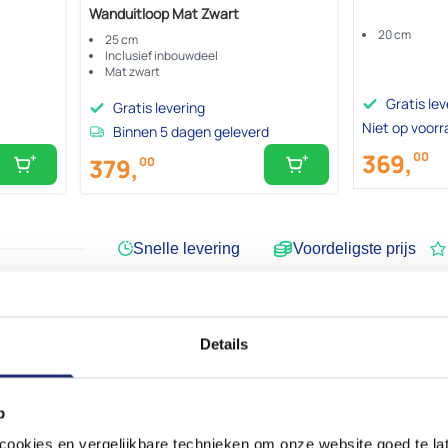
Wanduitloop Mat Zwart
20 cm
25 cm
Inclusief inbouwdeel
Mat zwart
Gratis lev
Gratis levering
Niet op voor
Binnen 5 dagen geleverd
369,
00
379,
00
Snelle levering
Voordeligste prijs
Details
p
okies en vergelijkbare technieken om onze website goed te late