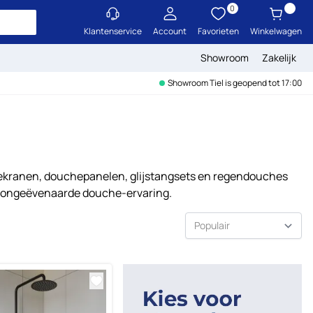
0
Klantenservice
Account
Favorieten
Winkelwagen
Showroom
Zakelijk
Showroom Tiel is geopend tot 17:00
ekranen, douchepanelen, glijstangsets en regendouches
en ongeëvenaarde douche-ervaring.
Sorteer op