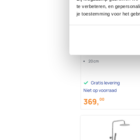
te verbeteren, en gepersonali
je toestemming voor het gebr
BWS | Colorato | Regendou
met handdouche | Geborstel
20 cm
Gratis levering
Niet op voorraad
369,
00