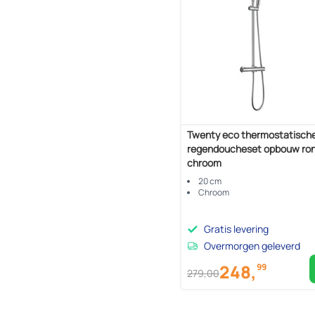
Twenty eco thermostatisch
regendoucheset opbouw ro
chroom
20 cm
Chroom
Gratis levering
Overmorgen geleverd
248,
99
279,
00