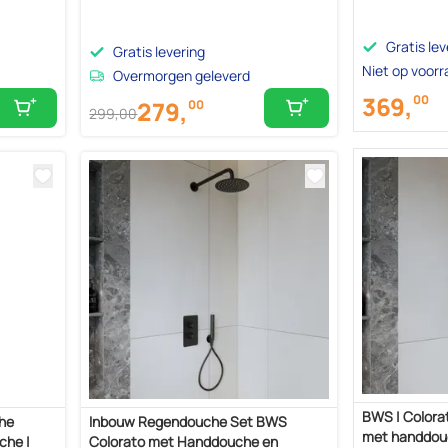
Gratis lev
Gratis levering
Niet op voor
Overmorgen geleverd
369,
00
279,
00
299,
00
BWS | Colora
he
Inbouw Regendouche Set BWS
met handdou
che |
Colorato met Handdouche en