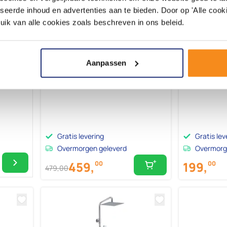
seerde inhoud en advertenties aan te bieden. Door op 'Alle cooki
uik van alle cookies zoals beschreven in ons beleid.
Aanpassen
che 20cm
Erie thermostatische douchekolom
Caral inbouw
d Koper
148x22 cm RVS
douchetherm
Gratis levering
Gratis lev
Overmorgen geleverd
Overmorg
199,
459,
00
00
479,
00