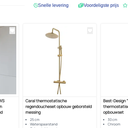
Snelle levering
Voordeligste prijs
BWS
Caral thermostatische
Best-Design "
n
regendoucheset opbouw geborsteld
thermostatis
ud
messing
opbouwset
25 cm
30 cm
Waterspaarstand
Chroom