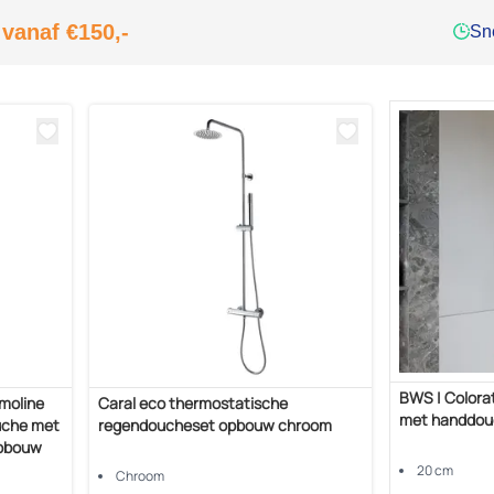
 vanaf €150,-
Sne
BWS | Colora
moline
Caral eco thermostatische
met handdouc
uche met
regendoucheset opbouw chroom
Opbouw
20 cm
Chroom