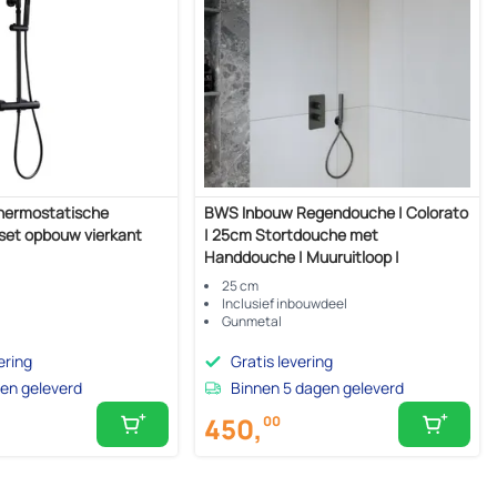
hermostatische
BWS Inbouw Regendouche | Colorato
et opbouw vierkant
| 25cm Stortdouche met
Handdouche | Muuruitloop |
Gunmetal | SET
25 cm
Inclusief inbouwdeel
Gunmetal
ering
Gratis levering
en geleverd
Binnen 5 dagen geleverd
450,
00