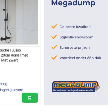
che | Lusso |
 20cm Rond | met
 Mat Zwart
ering
dagen geleverd