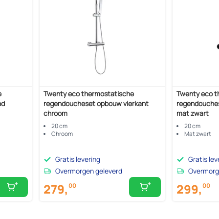
e
Twenty eco thermostatische
Twenty eco t
nd
regendoucheset opbouw vierkant
regendouches
chroom
mat zwart
20 cm
20 cm
Chroom
Mat zwart
Gratis levering
Gratis lev
Overmorgen geleverd
Overmorg
279,
299,
00
00