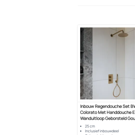
Inbouw Regendouche Set 
Colorato Met Handdouche E
Wanduitloop Geborsteld Go
25 cm
Inclusief inbouwdeel