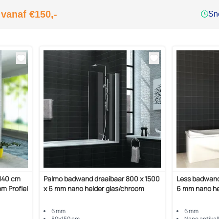
 vanaf €150,-
Sne
140 cm
Palmo badwand draaibaar 800 x 1500
Less badwand
m Profiel
x 6 mm nano helder glas/chroom
6 mm nano he
6 mm
6 mm
80x150 cm
Nano antikal