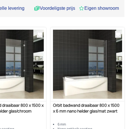
lle levering
Voordeligste prijs
Eigen showroom
 draaibaar 800 x 1500 x
Orbit badwand draaibaar 800 x 1500
lder glas/chroom
x 6 mm nano helder glas/mat zwart
6 mm
k coating
Nano antikalk coating