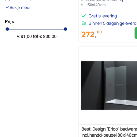
130x140 cm
Bekijk meer
Gratis levering
Prijs
Binnen 5 dagen geleverd
272,
00
tot
€ 91,00
€ 930,00
Best-Design "Erico" badwan
incl.handd-beugel 80x140