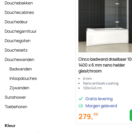
Douchebakken
Douchecabines
Douchedeur
Douchegarnituur
Douchegoten
Douchesets
Cinco badwand draaibaar 10
Douchewanden
1400 x 6 mm nano helder
Badwanden
glas/chroom
Inloopdouches
6 mm
Nano antikalk coating
Zijwanden
100x140 cm
Sunshower
Gratis levering
Morgen geleverd
Toebehoren
279,
00
Kleur