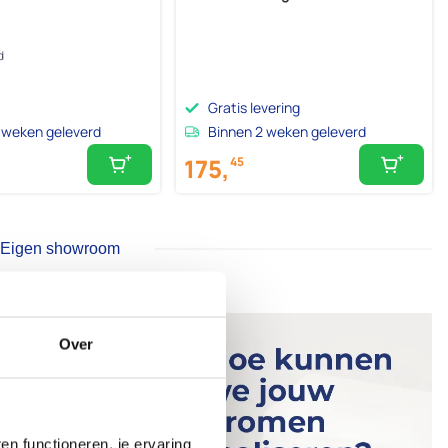
d
Gratis levering
 weken geleverd
Binnen 2 weken geleverd
175,
45
Eigen showroom
Over
n functioneren, je ervaring