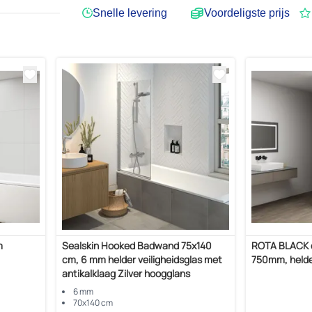
Snelle levering
Voordeligste prijs
m
Sealskin Hooked Badwand 75x140
ROTA BLACK 
cm, 6 mm helder veiligheidsglas met
750mm, helde
antikalklaag Zilver hoogglans
6 mm
70x140 cm