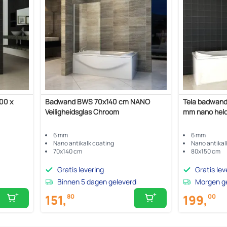
00 x
Badwand BWS 70x140 cm NANO
Tela badwand 
Veiligheidsglas Chroom
mm nano held
6 mm
6 mm
Nano antikalk coating
Nano antikal
70x140 cm
80x150 cm
Gratis levering
Gratis lev
Binnen 5 dagen geleverd
Morgen g
151,
199,
80
00