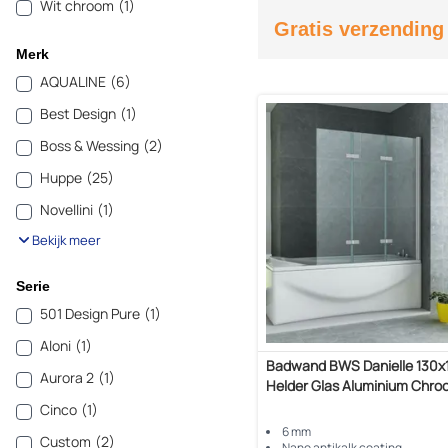
Wit chroom
(1)
Gratis verzending
Merk
AQUALINE
(6)
Best Design
(1)
Boss & Wessing
(2)
Huppe
(25)
Novellini
(1)
Bekijk meer
Serie
501 Design Pure
(1)
Aloni
(1)
Badwand BWS Danielle 130x
Aurora 2
(1)
Helder Glas Aluminium Chroo
Cinco
(1)
6 mm
Custom
(2)
Nano antikalk coating