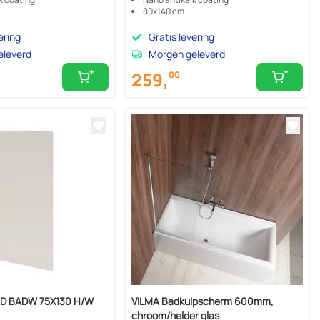
80x140 cm
ering
Gratis levering
eleverd
Morgen geleverd
259,
00
D BADW 75X130 H/W
VILMA Badkuipscherm 600mm,
chroom/helder glas