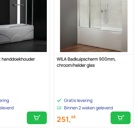
 handdoekhouder
WILA Badkuipscherm 900mm,
chroom/helder glas
ering
Gratis levering
eleverd
Binnen 2 weken geleverd
251,
68