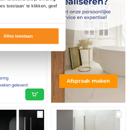
es toestaan' te klikken, geef
Alles toestaan
ipscherm 600mm,
s/mat glas
ering
weken geleverd