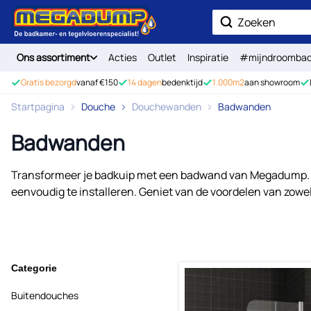
Ga naar de inhoud
Zoek
Ons assortiment
Acties
Outlet
Inspiratie
#mijndroomba
Gratis bezorgd
vanaf €150
14 dagen
bedenktijd
1.000m2
aan showroom
Startpagina
Douche
Douchewanden
Badwanden
Badwanden
Transformeer je badkuip met een badwand van Megadump. Dez
eenvoudig te installeren. Geniet van de voordelen van zo
Categorie
Buitendouches