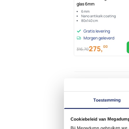
glas 6mm
6 mm
Nano antikalk coating
80x140 cm
Gratis levering
Morgen geleverd
275,
00
316,
70
Toestemming
Cookiebeleid van Megadum
Bij Megadump gebruiken we co