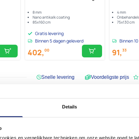
8 mm
4 mm
Nano antikalk coating
Onbehandel
85x160 cm
75x130 cm
Gratis levering
Binnen 5 dagen geleverd
Binnen 10
402,
91,
00
33
Snelle levering
Voordeligste prijs
Details
p
okies en vergelijkbare technieken om onze website goed te late