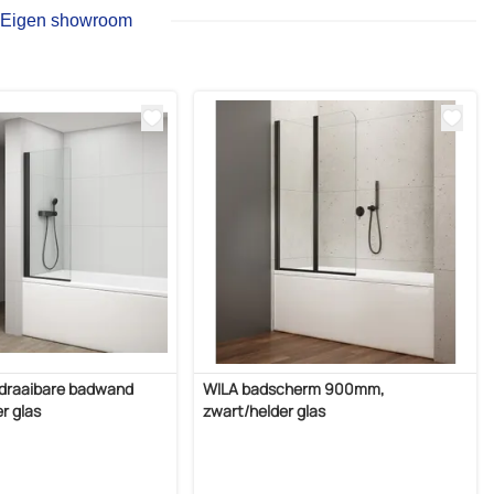
Eigen showroom
draaibare badwand
WILA badscherm 900mm,
r glas
zwart/helder glas