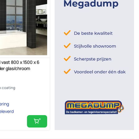
vast 800 x 1500 x 6
er glas/chroom
k coating
ering
eleverd