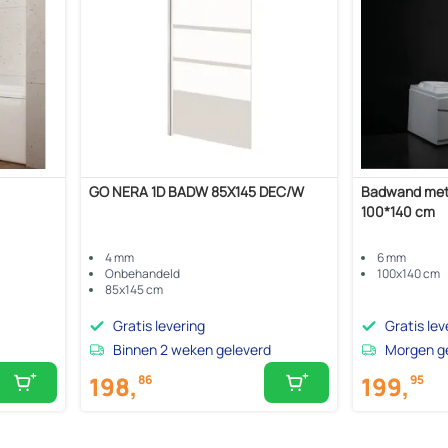
GO NERA 1D BADW 85X145 DEC/W
Badwand met
100*140 cm
4 mm
6 mm
Onbehandeld
100x140 cm
85x145 cm
Gratis levering
Gratis lev
Binnen 2 weken geleverd
Morgen g
198,
199,
86
95