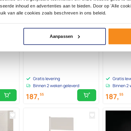
seerde inhoud en advertenties aan te bieden. Door op 'Alle cooki
uik van alle cookies zoals beschreven in ons beleid.
Aanpassen
der
VILMA Badkuipscherm 600mm,
VILMA Badku
chroom/links/mat glas
chroom/recht
Gratis levering
Gratis lev
Binnen 2 weken geleverd
Binnen 2 
187,
187,
55
55