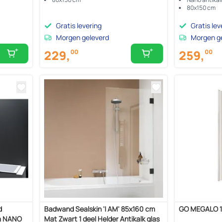
80x150 cm
Gratis levering
Gratis lev
Morgen geleverd
Morgen g
229,
259,
00
00
d
Badwand Sealskin 'I AM' 85x160 cm
GO MEGALO 1
cm NANO
Mat Zwart 1 deel Helder Antikalk glas