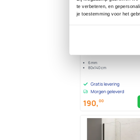
te verbeteren, en gepersonali
je toestemming voor het gebr
Badwand met handdoekhou
80*140 cm
6 mm
80x140 cm
Gratis levering
Morgen geleverd
190,
00