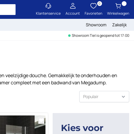
0
Klantenservice
Account
Favorieten
Winkelwagen
Showroom
Zakelijk
Showroom Tiel is geopend tot 17:00
en veelzijdige douche. Gemakkelijk te onderhouden en
badkamer compleet met een badwand van Megadump.
Sorteer op