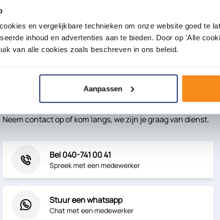
p
E-mailadre
okies en vergelijkbare technieken om onze website goed te late
elingen en aanbiedingen niet
seerde inhoud en advertenties aan te bieden. Door op 'Alle cooki
uik van alle cookies zoals beschreven in ons beleid.
bedenktijd
1.000m2
aan showroom
Aanpassen
Waar kunnen we je vandaag mee helpen
Neem contact op of kom langs, we zijn je graag van dienst.
Bel 040-741 00 41
Spreek met een medewerker
Stuur een whatsapp
Chat met een medewerker