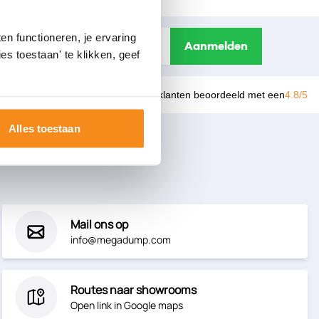
s
n functioneren, je ervaring
Aanmelden
es toestaan' te klikken, geef
Door 10.000 klanten beoordeeld met een
4.8/5
Alles toestaan
?
Mail ons op
info@megadump.com
Routes naar showrooms
Open link in Google maps