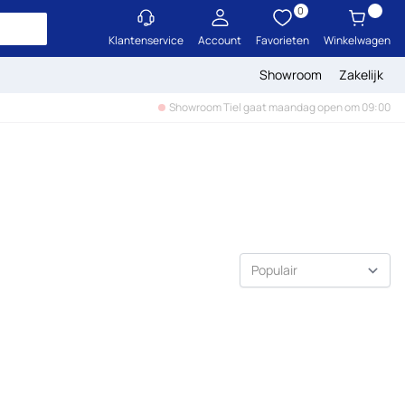
0
Klantenservice
Account
Favorieten
Winkelwagen
Showroom
Zakelijk
Showroom Tiel gaat maandag open om 09:00
Sorteer op