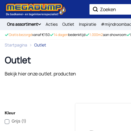
Ga naar de inhoud
Zoek
Ons assortiment
Acties
Outlet
Inspiratie
#mijndroomba
Gratis bezorgd
vanaf €150
14 dagen
bedenktijd
1.000m2
aan showroom
Startpagina
Outlet
Outlet
Bekijk hier onze outlet. producten
Kleur
Grijs
(1)