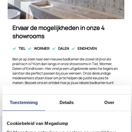
Ervaar de mogelijkheden in onze 4
showrooms
TIEL
WORMER
DALEN
EINDHOVEN
Ben je op zoek naar een nieuwe badkamer die zowel stijlvol als
praktisch is? Kom dan langs in onze showrooms in Tiel, Wormer,
Dalen of Eindhoven. Hier vind je een uitgebreide selectie tegels en
sanitair die perfect passen bij jouw wensen. Onze deskundige
medewerkers staan klaar om je te helpen de juiste keuzes te
maken. Bezoek ons en ontdek hoe je jouw ideale badkamer kunt
realiseren!
Plan nu een afspaak
Meer info
Toestemming
Details
Over
Cookiebeleid van Megadump
Mis onze laatste ontwikkelingen en aanbiedingen
niet