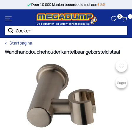
Ga naar de inhoud
Door 10.000 klanten beoordeeld met een
4.8/5
0
Zoek
Startpagina
Wandhanddouchehouder kantelbaar geborsteld staal