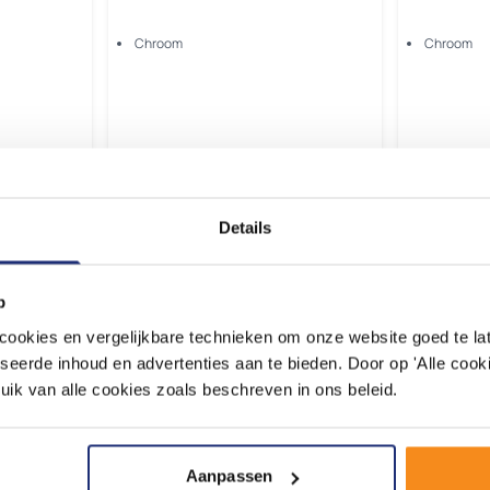
Chroom
Chroom
Morgen geleverd
Morgen 
Details
50,
66,
84
09
p
okies en vergelijkbare technieken om onze website goed te late
adviseren door onze experts
seerde inhoud en advertenties aan te bieden. Door op 'Alle cooki
Plan een wi
kelbezoek op een moment naar keuze
uik van alle cookies zoals beschreven in ons beleid.
Aanpassen