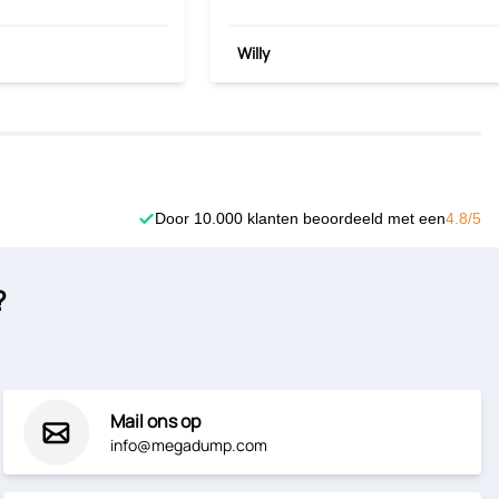
Willy
Door 10.000 klanten beoordeeld met een
4.8/5
?
Mail ons op
info@megadump.com