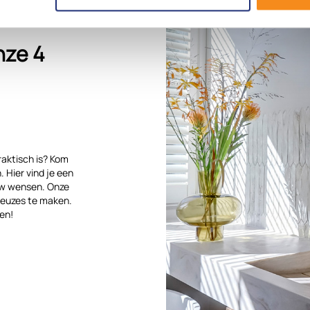
nze 4
raktisch is? Kom
 Hier vind je een
ouw wensen. Onze
keuzes te maken.
en!