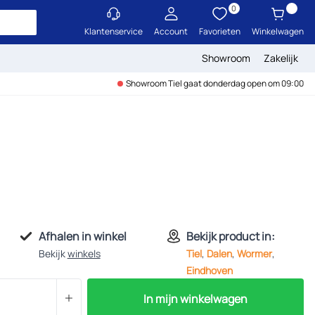
0
Klantenservice
Account
Favorieten
Winkelwagen
Showroom
Zakelijk
Showroom Tiel gaat donderdag open om 09:00
Afhalen in winkel
Bekijk product in:
Bekijk
winkels
Tiel
,
Dalen
,
Wormer
,
Eindhoven
In mijn winkelwagen