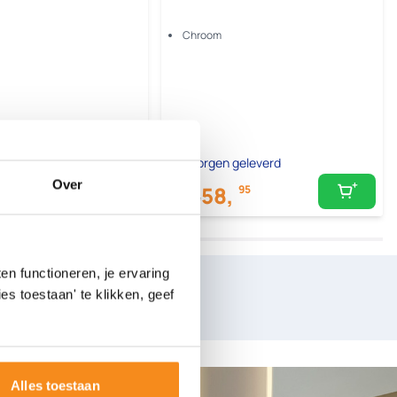
Chroom
geleverd
Morgen geleverd
Over
58,
95
58.98
n functioneren, je ervaring
es toestaan' te klikken, geef
nkelbezoek
Alles toestaan