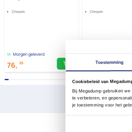
Chroom
Chroom
Morgen geleverd
Morgen geleverd
Toestemming
76,
58,
26
98
Cookiebeleid van Megadum
Bij Megadump gebruiken we co
Laat je 
te verbeteren, en gepersonali
Plan een win
je toestemming voor het gebr