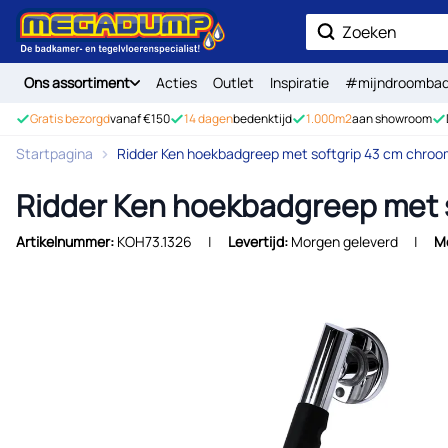
Ga naar de inhoud
Zoek
Ons assortiment
Acties
Outlet
Inspiratie
#mijndroomba
Gratis bezorgd
vanaf €150
14 dagen
bedenktijd
1.000m2
aan showroom
Startpagina
Ridder Ken hoekbadgreep met softgrip 43 cm chro
Ridder Ken hoekbadgreep met 
Artikelnummer:
KOH73.1326
Levertijd:
Morgen geleverd
M