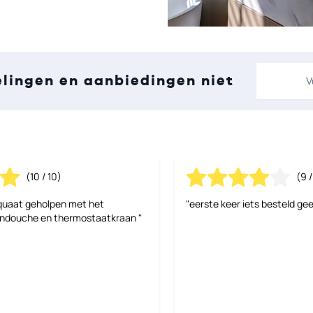
E-mailadre
elingen en aanbiedingen niet
(10 / 10)
(9 /
quaat geholpen met het
"eerste keer iets besteld gee
endouche en thermostaatkraan "