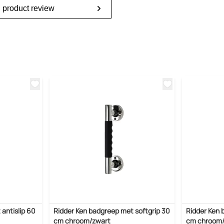
n product review
antislip 60
Ridder Ken badgreep met softgrip 30
Ridder Ken 
cm chroom/zwart
cm chroom