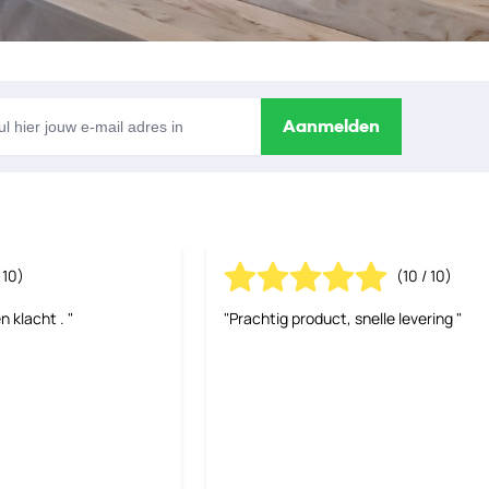
s
Aanmelden
 10)
(10 / 10)
n klacht . "
"Prachtig product, snelle levering "