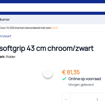
dkamer
Door 10.000 klanten beoordeeld met een
4.8/5
om/zwart
softgrip 43 cm chroom/zwart
erk:
Ridder
€ 81,35
Online op voorraad
Morgen geleverd
Aantal