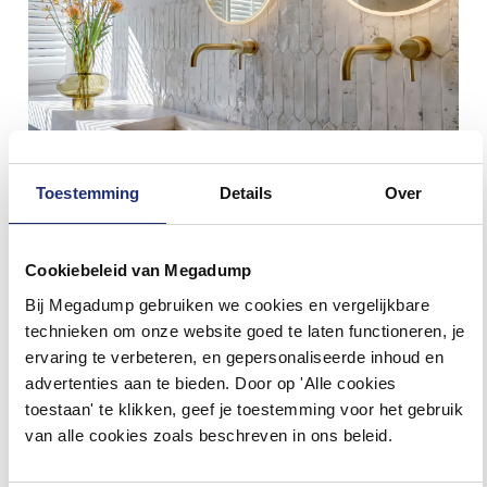
Toestemming
Details
Over
Ervaar de mogelijkheden in onze 4
showrooms
Cookiebeleid van Megadump
TIEL
WORMER
DALEN
EINDHOVEN
Bij Megadump gebruiken we cookies en vergelijkbare
technieken om onze website goed te laten functioneren, je
Ben je op zoek naar een nieuwe badkamer die zowel stijlvol als
praktisch is? Kom dan langs in onze showrooms in Tiel, Wormer,
ervaring te verbeteren, en gepersonaliseerde inhoud en
Dalen of Eindhoven. Hier vind je een uitgebreide selectie tegels en
advertenties aan te bieden. Door op 'Alle cookies
sanitair die perfect passen bij jouw wensen. Onze deskundige
medewerkers staan klaar om je te helpen de juiste keuzes te
toestaan' te klikken, geef je toestemming voor het gebruik
maken. Bezoek ons en ontdek hoe je jouw ideale badkamer kunt
van alle cookies zoals beschreven in ons beleid.
realiseren!
Plan nu een afspaak
Meer info