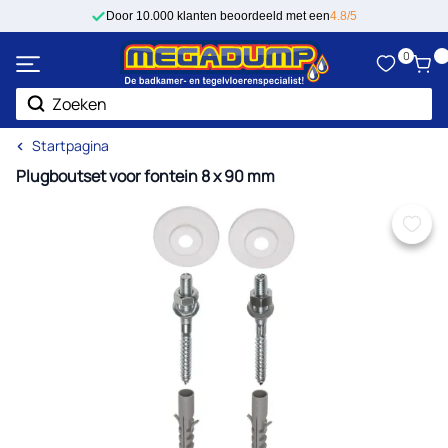
Ga naar de inhoud
Door 10.000 klanten beoordeeld met een
4.8/5
0
Zoek
Startpagina
Plugboutset voor fontein 8 x 90 mm