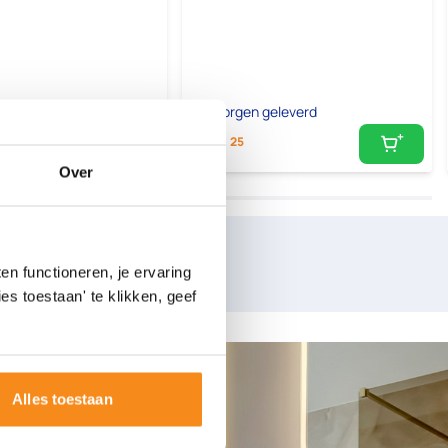
geleverd
Morgen geleverd
10,
25
Over
nkelbezoek
n functioneren, je ervaring
es toestaan' te klikken, geef
Alles toestaan