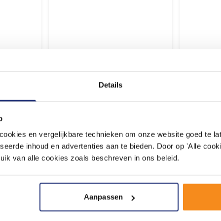
Morgen geleverd
Morgen 
11,
32,
85
35
Details
p
adviseren door onze experts
Plan een wi
okies en vergelijkbare technieken om onze website goed te late
kelbezoek op een moment naar keuze
seerde inhoud en advertenties aan te bieden. Door op 'Alle cooki
uik van alle cookies zoals beschreven in ons beleid.
Aanpassen