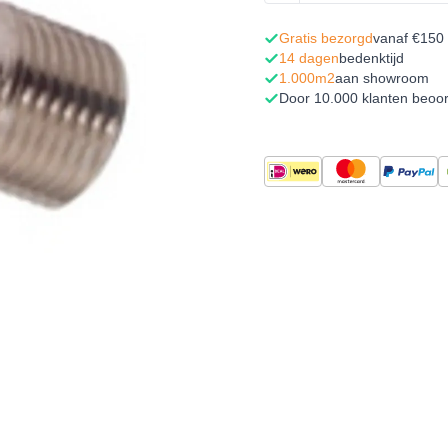
Gratis bezorgd
vanaf €150
14 dagen
bedenktijd
1.000m2
aan showroom
Door 10.000 klanten beoo