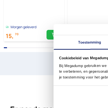
Morgen geleverd
Morgen geleverd
15,
18,
70
35
Toestemming
Cookiebeleid van Megadum
Laat je 
Bij Megadump gebruiken we co
Plan een win
te verbeteren, en gepersonali
je toestemming voor het gebr