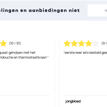
E-mailadre
elingen en aanbiedingen niet
(10 / 10)
(9 /
quaat geholpen met het
"eerste keer iets besteld gee
endouche en thermostaatkraan "
jongbloed