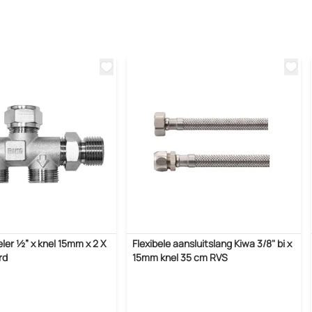
ler ½” x knel 15mm x 2 X
Flexibele aansluitslang Kiwa 3/8" bi x
rd
15mm knel 35 cm RVS