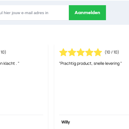
s
Aanmelden
 10)
(10 / 10)
n klacht . "
"Prachtig product, snelle levering "
Willy