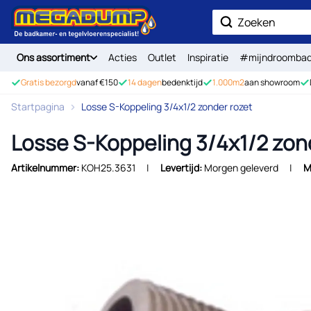
Ga naar de inhoud
Zoek
Ons assortiment
Acties
Outlet
Inspiratie
#mijndroomba
Gratis bezorgd
vanaf €150
14 dagen
bedenktijd
1.000m2
aan showroom
Startpagina
Losse S-Koppeling 3/4x1/2 zonder rozet
Losse S-Koppeling 3/4x1/2 zon
Artikelnummer:
KOH25.3631
Levertijd:
Morgen geleverd
M