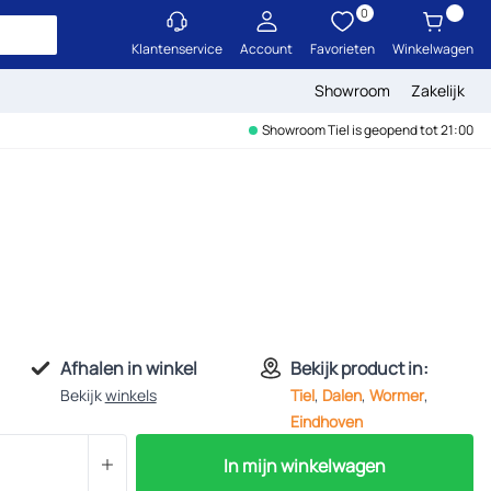
0
Klantenservice
Account
Favorieten
Winkelwagen
Showroom
Zakelijk
Showroom Tiel is geopend tot 21:00
Afhalen in winkel
Bekijk product in:
Bekijk
winkels
Tiel
,
Dalen
,
Wormer
,
Eindhoven
In mijn winkelwagen