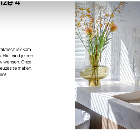
nze 4
raktisch is? Kom
 Hier vind je een
ouw wensen. Onze
keuzes te maken.
en!