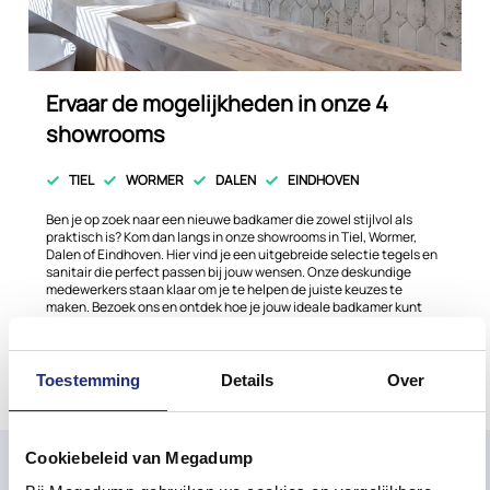
Ervaar de mogelijkheden in onze 4
showrooms
TIEL
WORMER
DALEN
EINDHOVEN
Ben je op zoek naar een nieuwe badkamer die zowel stijlvol als
praktisch is? Kom dan langs in onze showrooms in Tiel, Wormer,
Dalen of Eindhoven. Hier vind je een uitgebreide selectie tegels en
sanitair die perfect passen bij jouw wensen. Onze deskundige
medewerkers staan klaar om je te helpen de juiste keuzes te
maken. Bezoek ons en ontdek hoe je jouw ideale badkamer kunt
realiseren!
Plan nu een afspaak
Meer info
Toestemming
Details
Over
Cookiebeleid van Megadump
Mis onze laatste ontwikkelingen en aanbiedingen
niet