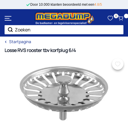
Ga naar de inhoud
Door 10.000 klanten beoordeeld met een
4.8/5
0
Zoek
Startpagina
Losse RVS rooster tbv korfplug 6/4