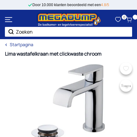
Ga naar de inhoud
Door 10.000 klanten beoordeeld met een
4.8/5
0
Zoek
Startpagina
Lima wastafelkraan met clickwaste chroom