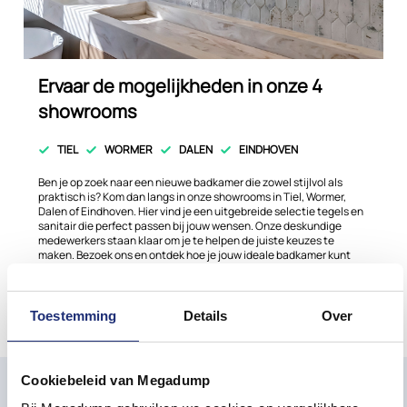
Ervaar de mogelijkheden in onze 4
showrooms
TIEL
WORMER
DALEN
EINDHOVEN
Ben je op zoek naar een nieuwe badkamer die zowel stijlvol als
praktisch is? Kom dan langs in onze showrooms in Tiel, Wormer,
Dalen of Eindhoven. Hier vind je een uitgebreide selectie tegels en
sanitair die perfect passen bij jouw wensen. Onze deskundige
medewerkers staan klaar om je te helpen de juiste keuzes te
maken. Bezoek ons en ontdek hoe je jouw ideale badkamer kunt
realiseren!
Plan nu een afspaak
Meer info
Toestemming
Details
Over
Cookiebeleid van Megadump
Mis onze laatste ontwikkelingen en aanbiedingen
niet