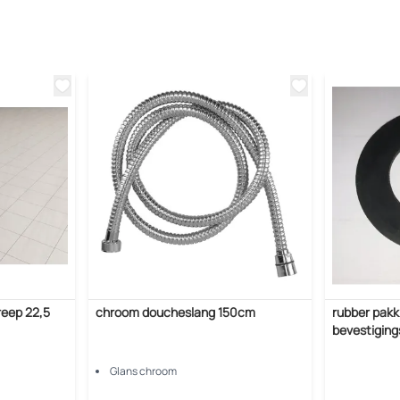
reep 22,5
chroom doucheslang 150cm
rubber pakk
bevestiging
Glans chroom