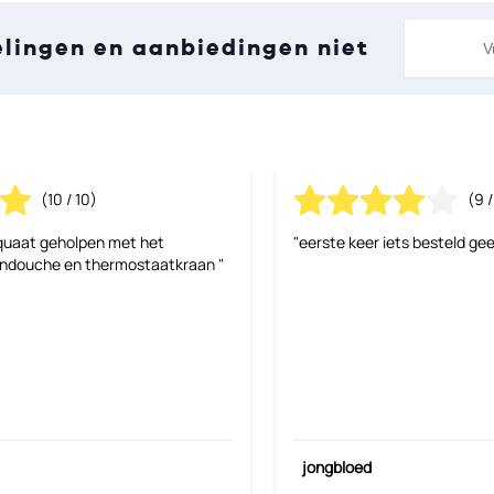
E-mailadre
elingen en aanbiedingen niet
(10 / 10)
(9 /
quaat geholpen met het
"eerste keer iets besteld gee
endouche en thermostaatkraan "
jongbloed