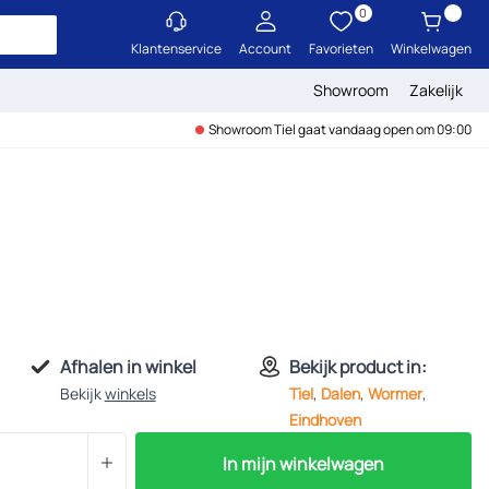
0
Klantenservice
Account
Favorieten
Winkelwagen
Showroom
Zakelijk
Showroom Tiel gaat vandaag open om 09:00
Afhalen in winkel
Bekijk product in:
Bekijk
winkels
Tiel
,
Dalen
,
Wormer
,
Eindhoven
In mijn winkelwagen