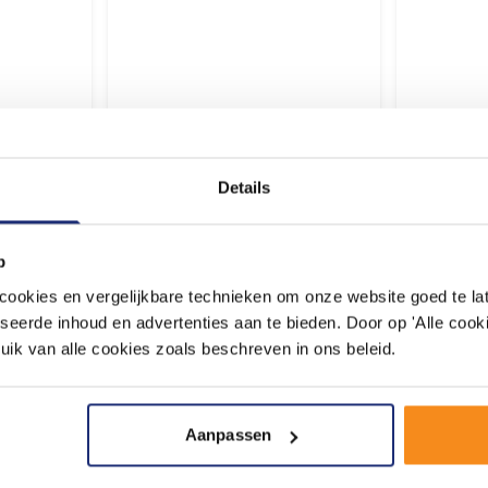
Overmorgen geleverd
Overmor
15,
7,
10
69
Details
p
adviseren door onze experts
Plan een wi
okies en vergelijkbare technieken om onze website goed te late
kelbezoek op een moment naar keuze
seerde inhoud en advertenties aan te bieden. Door op 'Alle cooki
uik van alle cookies zoals beschreven in ons beleid.
Aanpassen