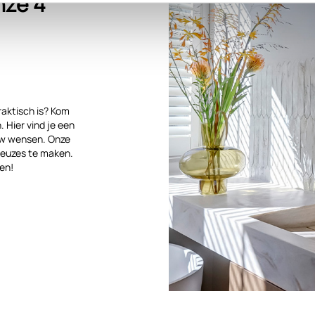
nze 4
raktisch is? Kom
 Hier vind je een
ouw wensen. Onze
keuzes te maken.
en!