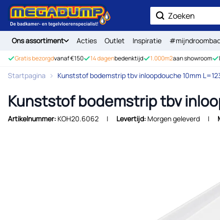
Ga naar de inhoud
Zoek
Ons assortiment
Acties
Outlet
Inspiratie
#mijndroomba
Gratis bezorgd
vanaf €150
14 dagen
bedenktijd
1.000m2
aan showroom
Startpagina
Kunststof bodemstrip tbv inloopdouche 10mm L=12
Kunststof bodemstrip tbv inl
Artikelnummer:
KOH20.6062
Levertijd:
Morgen geleverd