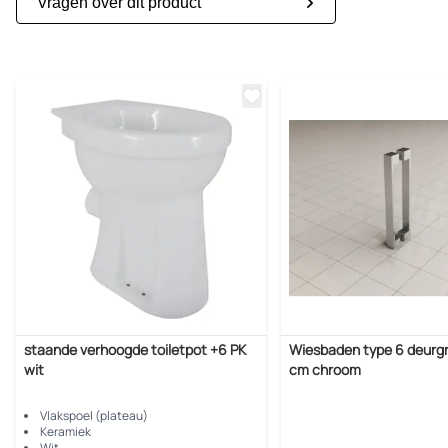
Vragen over dit product
staande verhoogde toiletpot +6 PK
Wiesbaden type 6 deurg
wit
cm chroom
Vlakspoel (plateau)
Keramiek
Wit