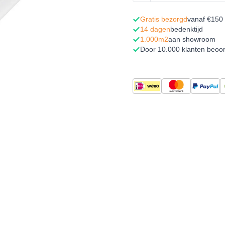
Gratis bezorgd
vanaf €150
14 dagen
bedenktijd
1.000m2
aan showroom
Door 10.000 klanten beoo