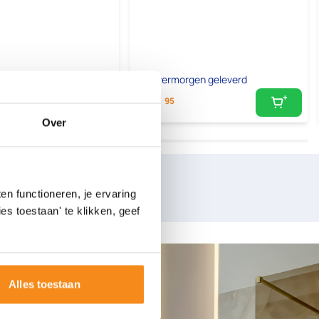
gen geleverd
Overmorgen geleverd
55,
95
Over
nkelbezoek
n functioneren, je ervaring
es toestaan' te klikken, geef
Alles toestaan