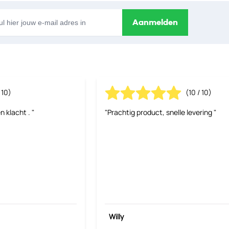
s
Aanmelden
 10)
(10 / 10)
n klacht . "
"Prachtig product, snelle levering "
Willy