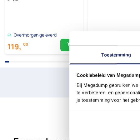
Overmorgen geleverd
Overmorgen geleverd
119,
53,
00
99
Toestemming
Cookiebeleid van Megadum
Laat je 
Bij Megadump gebruiken we co
Plan een win
te verbeteren, en gepersonali
je toestemming voor het gebr