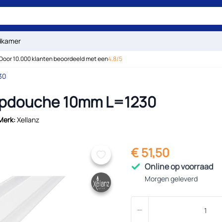
dkamer
Door 10.000 klanten beoordeeld met een
4.8/5
30
oopdouche 10mm L=1230
Merk:
Xellanz
€ 51,50
Online op voorraad
Morgen geleverd
Aantal