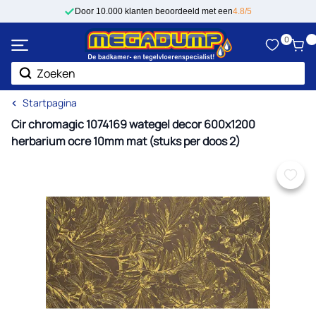
Ga naar de inhoud
Door 10.000 klanten beoordeeld met een
4.8/5
0
Zoek
Startpagina
Cir chromagic 1074169 wategel decor 600x1200
herbarium ocre 10mm mat (stuks per doos 2)