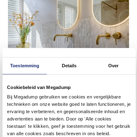
Toestemming
Details
Over
Ervaar de mogelijkheden in onze 4
Cookiebeleid van Megadump
showrooms
Bij Megadump gebruiken we cookies en vergelijkbare
technieken om onze website goed te laten functioneren, je
TIEL
WORMER
DALEN
EINDHOVEN
ervaring te verbeteren, en gepersonaliseerde inhoud en
Ben je op zoek naar een nieuwe badkamer die zowel stijlvol als
advertenties aan te bieden. Door op 'Alle cookies
praktisch is? Kom dan langs in onze showrooms in Tiel, Wormer,
Dalen of Eindhoven. Hier vind je een uitgebreide selectie tegels en
toestaan' te klikken, geef je toestemming voor het gebruik
sanitair die perfect passen bij jouw wensen. Onze deskundige
van alle cookies zoals beschreven in ons beleid.
medewerkers staan klaar om je te helpen de juiste keuzes te