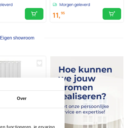
eleverd
Morgen geleverd
11,
95
Eigen showroom
Over
n functioneren, je ervaring