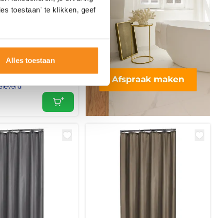
nada Douchegordijn
es toestaan' te klikken, geef
PEVA Wit
Alles toestaan
eleverd