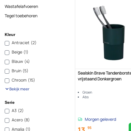
Wastafelafvoeren
Tegel toebehoren
Kleur
Antraciet
(2)
Beige
(1)
Blauw
(4)
Bruin
(5)
Sealskin Brave Tandenborst
vrijstaand Donkergroen
Chroom
(15)
Bekijk meer
Groen
Abs
Serie
A3
(2)
Morgen geleverd
Acero
(8)
13,
95
Amalia
(1)