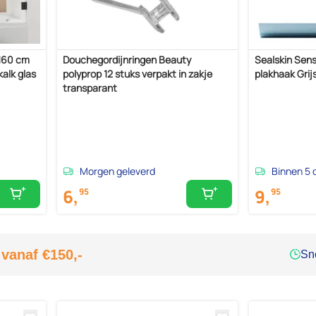
x160 cm
Douchegordijnringen Beauty
Sealskin Sens
kalk glas
polyprop 12 stuks verpakt in zakje
plakhaak Grij
transparant
Morgen geleverd
Binnen 5 
6,
9,
95
95
 vanaf €150,-
Sne