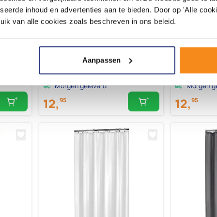
dijn
Sealskin Granada Douchegordijn
Sealskin Gra
seerde inhoud en advertenties aan te bieden. Door op 'Alle cooki
180x200 cm PEVA Beige
180x200 cm 
uik van alle cookies zoals beschreven in ons beleid.
Aanpassen
Morgen geleverd
Morgen g
12,
12,
95
95