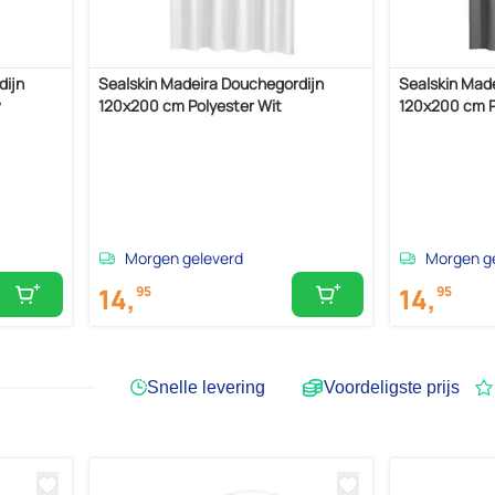
dijn
Sealskin Madeira Douchegordijn
Sealskin Mad
w
120x200 cm Polyester Wit
120x200 cm Po
Morgen geleverd
Morgen g
14,
14,
95
95
Snelle levering
Voordeligste prijs