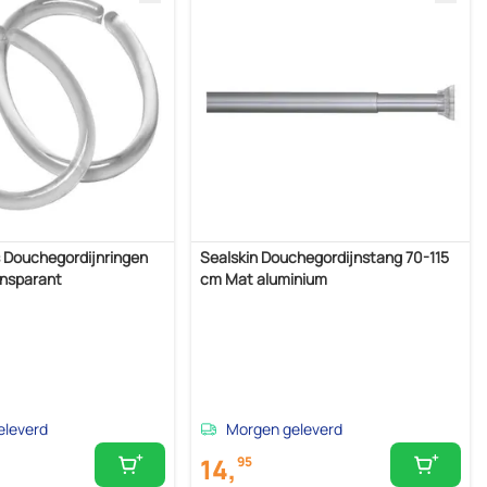
s Douchegordijnringen
Sealskin Douchegordijnstang 70-115
ansparant
cm Mat aluminium
eleverd
Morgen geleverd
14,
95