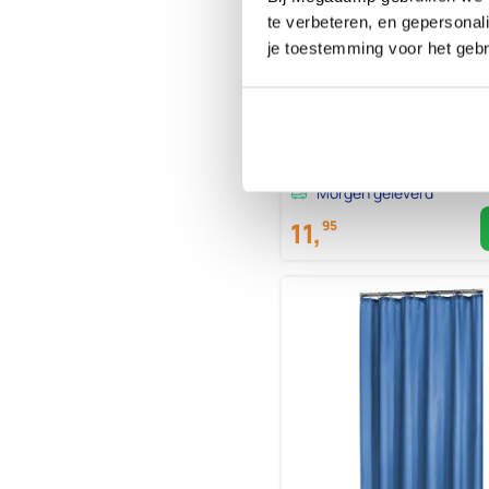
Sealskin Granada Douchegor
te verbeteren, en gepersonali
120x200 cm PEVA Beige
je toestemming voor het gebr
Morgen geleverd
11,
95