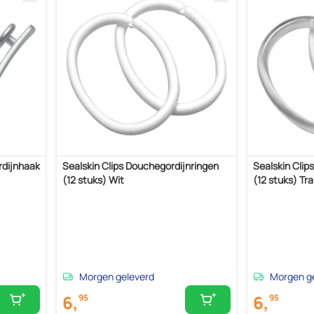
rdijnhaak
Sealskin Clips Douchegordijnringen
Sealskin Clip
(12 stuks) Wit
(12 stuks) Tr
Morgen geleverd
Morgen g
6,
6,
95
95