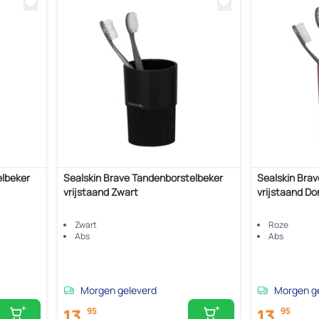
elbeker
Sealskin Brave Tandenborstelbeker
Sealskin Bra
vrijstaand Zwart
vrijstaand Do
Zwart
Roze
Abs
Abs
Morgen geleverd
Morgen g
13,
13,
95
95