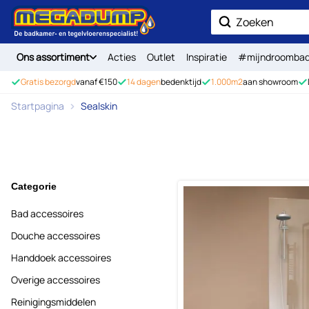
Ga naar de inhoud
Zoek
Ons assortiment
Acties
Outlet
Inspiratie
#mijndroomba
Gratis bezorgd
vanaf €150
14 dagen
bedenktijd
1.000m2
aan showroom
Startpagina
Sealskin
Categorie
Bad accessoires
Douche accessoires
Handdoek accessoires
Overige accessoires
Reinigingsmiddelen