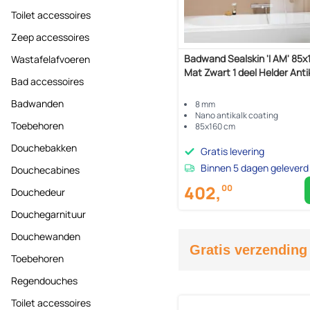
Toilet accessoires
Zeep accessoires
Badwand Sealskin 'I AM' 85
Wastafelafvoeren
Mat Zwart 1 deel Helder Anti
Bad accessoires
Badwanden
8 mm
Nano antikalk coating
Toebehoren
85x160 cm
Douchebakken
Gratis levering
Binnen 5 dagen geleverd
Douchecabines
402,
00
Douchedeur
Douchegarnituur
Douchewanden
Gratis verzending
Toebehoren
Regendouches
Toilet accessoires