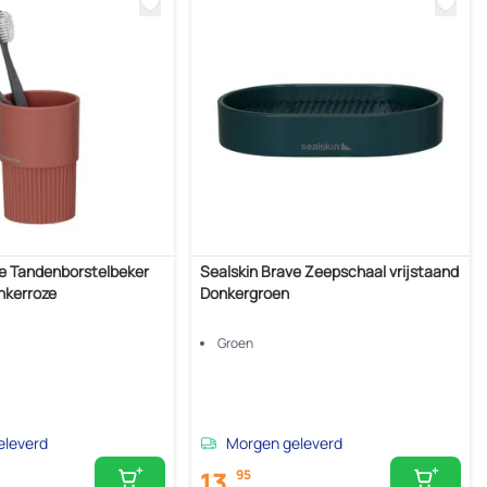
ve Tandenborstelbeker
Sealskin Brave Zeepschaal vrijstaand
nkerroze
Donkergroen
Groen
eleverd
Morgen geleverd
13,
95