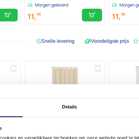
Morgen geleverd
Morgen g
11,
11,
95
95
Snelle levering
Voordeligste prijs
Details
p
okies en vergelijkbare technieken om onze website goed te late